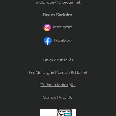
malargue@choique.net
Redes Sociales
Instagram
Facebook
Links de interés
EcoMalargüe Posada & Hostel
Turismo Malargüe
Somos Ruta 40