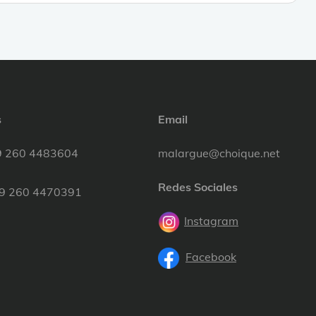
s
Email
9 260 4483604
malargue@choique.net
Redes Sociales
9 260 4470391
Instagram
Facebook