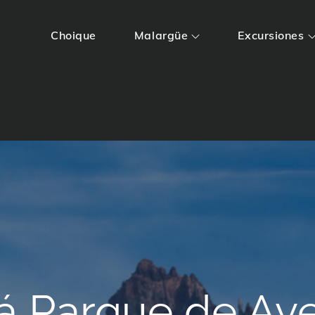
Choique
Malargüe
Excursiones
urismo Alternativo
á Parque de Av