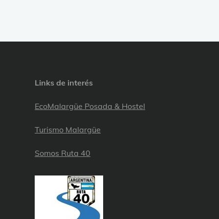
Links de interés
EcoMalargüe Posada & Hostel
Turismo Malargüe
Somos Ruta 40