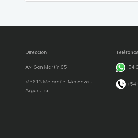
Dirección
Teléfono
Av. San Martín 85
+54 
M5613 Malargüe, Mendoza -
+54 
Argentina